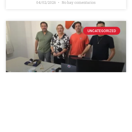
04/02/2026
No hay comentarios
UNCATEGORIZED
ACUERDO IESTAE – KAFÉ
SISTEMAS
Hoy firmamos un acuerdo de prestación de servicios
con Kafé Sistemas Estamos diseñando una
capacitación virtual sobre el software GOP de Kafé