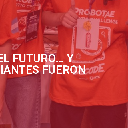
EL FUTURO… Y
IANTES FUERON