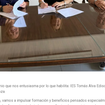
io que nos entusiasma por lo que habilita: IES Tomás Alva Edis
za.
do, vamos a impulsar formación y beneficios pensados especialm