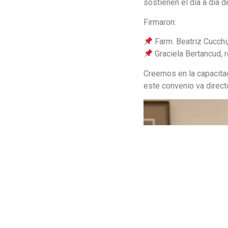
sostienen el día a día d
Firmaron:
Farm. Beatriz Cucchi
Graciela Bertancud, 
Creemos en la capacitac
este convenio va direct
Reproductor
de
vídeo